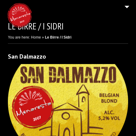
2
HOME PAGE / AREA DOWNLOAD
LE BIRRE / I SIDRI
Email
9
IL BIRRIFICIO DI CARATE BRIANZA
You are here:
Home
»
Le Birre / I Sidri
9
LE BIRRE / I SIDRI
SHOP ON LINE E B2B
San Dalmazzo
2
NEWS E FESTIVAL
4
CONTATTI E INFO LEGALI