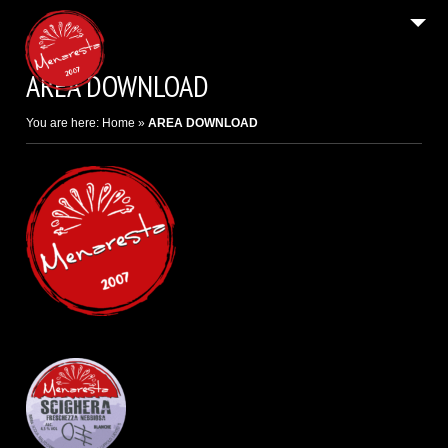
2
HOME PAGE / AREA DOWNLOAD
AREA DOWNLOAD
Email
9
IL BIRRIFICIO DI CARATE BRIANZA
You are here:
Home
»
AREA DOWNLOAD
9
LE BIRRE / I SIDRI
SHOP ON LINE E B2B
2
NEWS E FESTIVAL
4
CONTATTI E INFO LEGALI