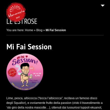
2
HOME PAGE / AREA DOWNLOAD
LE ESTROSE
Email
9
IL BIRRIFICIO DI CARATE BRIANZA
You are here:
Home
»
Blog
»
Mi Fai Session
9
LE BIRRE / I SIDRI
SHOP ON LINE E B2B
Mi Fai Session
2
NEWS E FESTIVAL
4
CONTATTI E INFO LEGALI
Lime, pesca, albicocca (“tocca l’albicocca”, recitava un famoso disco
degli Squallor), e ovviamente frutto della passion (visto il travestimento a
‘sto giro della nostra mascotte…), ottenuti dai lussuriosi luppoli ekuanot,