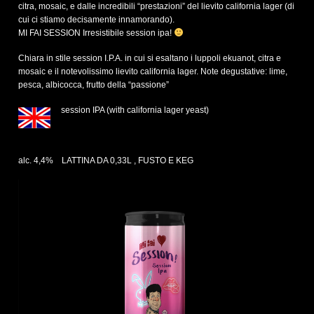
citra, mosaic, e dalle incredibili “prestazioni” del lievito california lager (di
cui ci stiamo decisamente innamorando).
MI FAI SESSION Irresistibile session ipa!
Chiara in stile session I.P.A. in cui si esaltano i luppoli ekuanot, citra e
mosaic e il notevolissimo lievito california lager. Note degustative: lime,
pesca, albicocca, frutto della “passione”
session IPA (with california lager yeast)
alc. 4,4% LATTINA DA 0,33L , FUSTO E KEG