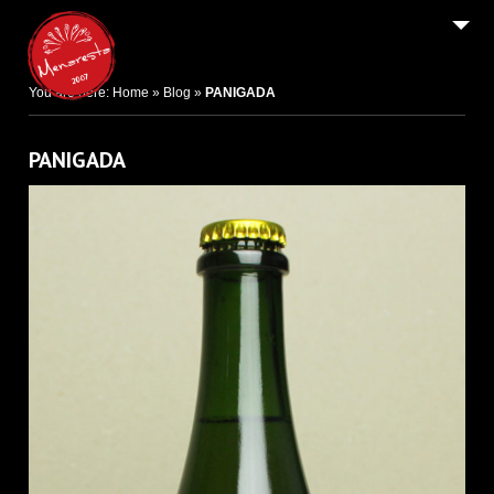
2
HOME PAGE / AREA DOWNLOAD
Email
You are here:
Home
»
Blog
»
PANIGADA
9
IL BIRRIFICIO DI CARATE BRIANZA
9
LE BIRRE / I SIDRI
PANIGADA
SHOP ON LINE E B2B
2
NEWS E FESTIVAL
4
CONTATTI E INFO LEGALI