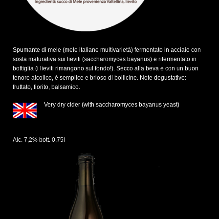
Spumante di mele (mele italiane multivarietà) fermentato in acciaio con
sosta maturativa sui lieviti (saccharomyces bayanus) e rifermentato in
bottiglia (i lieviti rimangono sul fondo!). Secco alla beva e con un buon
tenore alcolico, è semplice e brioso di bollicine. Note degustative:
fruttato, fiorito, balsamico.
Very dry cider (with saccharomyces bayanus yeast)
Alc. 7,2% bott. 0,75l