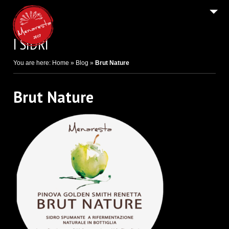
2
HOME PAGE / AREA DOWNLOAD
I SIDRI
Email
9
IL BIRRIFICIO DI CARATE BRIANZA
You are here:
Home
»
Blog
»
Brut Nature
9
LE BIRRE / I SIDRI
SHOP ON LINE E B2B
Brut Nature
2
NEWS E FESTIVAL
4
CONTATTI E INFO LEGALI