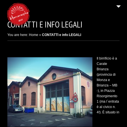
2
HOME PAGE / AREA DOWNLOAD
CONTATTI E INFO LEGALI
Email
9
IL BIRRIFICIO DI CARATE BRIANZA
You are here:
Home
»
CONTATTI e info LEGALI
9
LE BIRRE / I SIDRI
SHOP ON LINE E B2B
Il birrificio è a
2
NEWS E FESTIVAL
Carate
Brianza
4
CONTATTI E INFO LEGALI
(provincia di
Monza e
Brianza – MB
-), in Piazza
Risorgimento
1 (ma l´entrata
è al civico n.
4!). È situato in