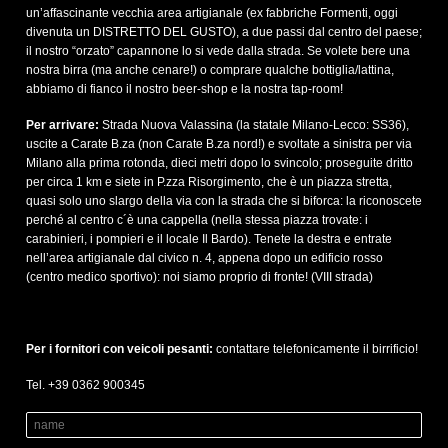
un’affascinante vecchia area artigianale (ex fabbriche Formenti, oggi
divenuta un DISTRETTO DEL GUSTO), a due passi dal centro del paese;
il nostro “orzato” capannone lo si vede dalla strada. Se volete bere una
nostra birra (ma anche cenare!) o comprare qualche bottiglia/lattina,
abbiamo di fianco il nostro beer-shop e la nostra tap-room!
Per arrivare:
Strada Nuova Valassina (la statale Milano-Lecco: SS36),
uscite a Carate B.za (non Carate B.za nord!) e svoltate a sinistra per via
Milano alla prima rotonda, dieci metri dopo lo svincolo; proseguite dritto
per circa 1 km e siete in P.zza Risorgimento, che è un piazza stretta,
quasi solo uno slargo della via con la strada che si biforca: la riconoscete
perché al centro c´è una cappella (nella stessa piazza trovate: i
carabinieri, i pompieri e il locale Il Bardo). Tenete la destra e entrate
nell’area artigianale dal civico n. 4, appena dopo un edificio rosso
(centro medico sportivo): noi siamo proprio di fronte! (VIII strada)
Per i fornitori con veicoli pesanti:
contattare telefonicamente il birrificio!
Tel. +39 0362 900345